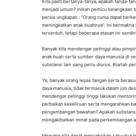
Kita pasti bertanya-tanya, apakah tanda-ta
menjadi umum? Inikah pemicu kelangkaan t
persis ungkapan : “Orang cuma dapat berkem
meningkatkan anak buahnya”. Ini bermakna 
tersentuh, tetapi beberapa atasan ini sendi
Banyak kita mendengar petinggi atau pimp
anak buah serta sumber daya manusia di sek
substansi lain yang perlu diurus. Biarlah p
Ya, banyak orang lepas tangan serta berasum
daya manusia, tidak termasuk dalam job des
mendengar petinggi tinggi lakukan mentori
perbaikan kekeliruan serta mengarahkan b
pengembangan bawahan? Apakah substansi b
mengakibatkan minat pada perkembangan ana
Memang kita dapat menyaksikan satu-dua lea