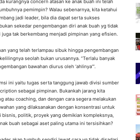
nda kurangnya concern atasan ke anak buah ini telah
umbuhnya pemimpin? Walau sebenarnya, kita ketahui
bang jadi leader, bila dia dapat serta sukses
bukan sekedar pengembangan diri anak buah yg tidak
ri juga tak berkembang menjadi pimpinan yang efisien.
inan yang telah terlampau sibuk hingga pengembangan
elilingnya seolah bukan urusannya. “Terlalu banyak
engembangan bawahan diurus oleh ‘ahlinya’”.
si ini yaitu tugas serta tanggung jawab divisi sumber
cription sebagai pimpinan. Bukankah jarang kita
ng atau coaching, dan dengan cara segera melakukan
awahan yang dilaksanakan dengan konsentrasi untuk
isnis, politik, proyek yang demikian kompleksnya,
k buah sebagai aset paling utama ini tersisihkan?
der akan tumbuh sendiri lewat cara yg tidak disadari