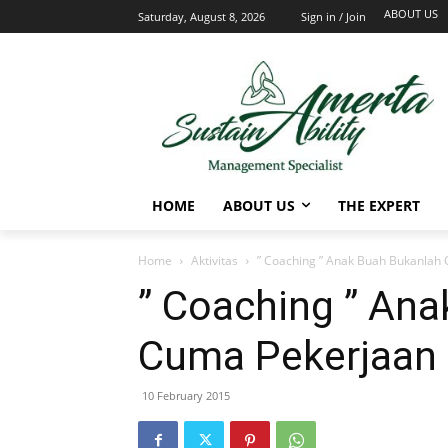
ABOUT US
Saturday, August 8, 2026
Sign in / Join
HOME
ABOUT US
THE EXPERT
Home
Aktivitas
” Coaching ” Anak Buah Bukanlah
” Coaching ” An
Cuma Pekerjaan 
10 February 2015