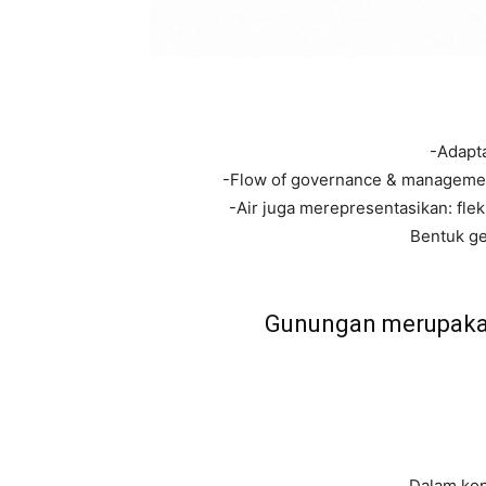
-Adapt
-Flow of governance & management
-Air juga merepresentasikan: fle
Bentuk g
Gunungan merupakan
Dalam kon