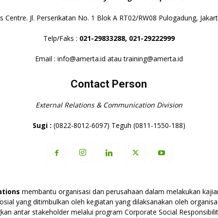
s Centre. Jl. Perserikatan No. 1 Blok A RT02/RW08 Pulogadung, Jaka
Telp/Faks :
021-29833288,
021-29222999
Email : info@amerta.id atau training@amerta.id
Contact Person
External Relations & Communication Division
Sugi :
(0822-8012-6097) Teguh (0811-1550-188)
tions
membantu organisasi dan perusahaan dalam melakukan kajian
 sosial yang ditimbulkan oleh kegiatan yang dilaksanakan oleh organ
n antar stakeholder melalui program Corporate Social Responsibility