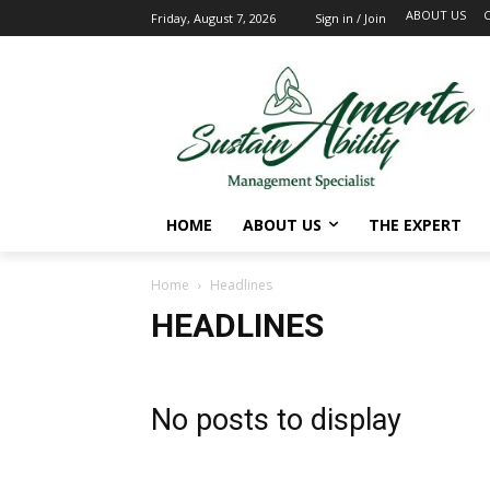
ABOUT US
Friday, August 7, 2026
Sign in / Join
HOME
ABOUT US
THE EXPERT
Home
Headlines
HEADLINES
No posts to display