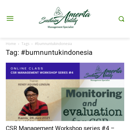
Home
Tags
#bumnuntukindonesia
Tag: #bumnuntukindonesia
CSR Management Workshop series #4 –