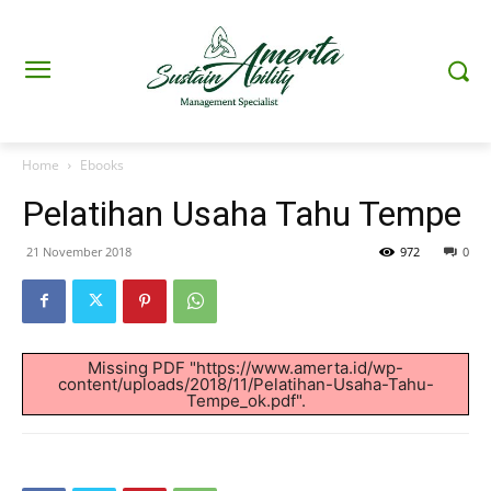
Home
Ebooks
Pelatihan Usaha Tahu Tempe
21 November 2018
972
0
Missing PDF "https://www.amerta.id/wp-
content/uploads/2018/11/Pelatihan-Usaha-Tahu-
Tempe_ok.pdf".