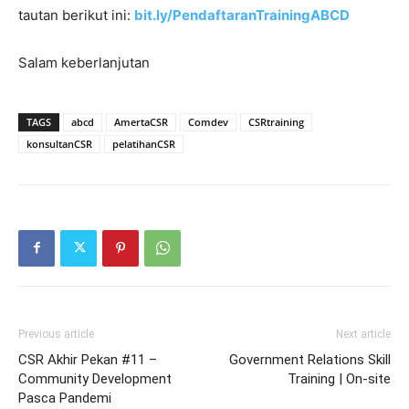
tautan berikut ini:
bit.ly/PendaftaranTrainingABCD
Salam keberlanjutan
TAGS
abcd
AmertaCSR
Comdev
CSRtraining
konsultanCSR
pelatihanCSR
Previous article
Next article
CSR Akhir Pekan #11 –
Government Relations Skill
Community Development
Training | On-site
Pasca Pandemi