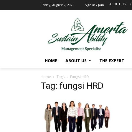
ABOUT US
Friday, August 7, 2026
Sign in / Join
HOME
ABOUT US
THE EXPERT
Home
Tags
Fungsi HRD
Tag: fungsi HRD